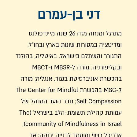
דני בן-עמרם
מתרגל ומנחה מזה 26 שנה מיינדפולנס
ומדיטציה במסורות שונות בארץ ובחו״ל,
התגורר והשתלם בישראל, באיטליה, בהולנד
ובקליפורניה. מורה ל-MBSR ו-MBCT
בהכשרת אוניברסיטת בנגור, אנגליה; מורה
ל-MSC בהכשרת The Center for Mindful
Self Compassion; חבר הועד המנהל של
עמותת קהילת תשומת-הלב בישראל (The
community of Mindfulness in Israel);
אדריכל רשוי ומוסמך לבנייה ירוקה; אב