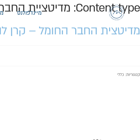
Content type:
מדיטציית החבר
מיינדפולנס
מי
מדיטצית החבר החומל – קרן לה
קטגוריות: כללי