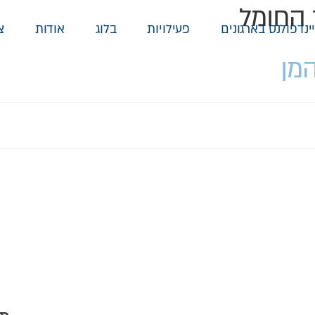
 החומל
ינדפולנס בארגונים
פעילויות
בלוג
אודות
צ
מן