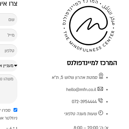
צרו אי
המרכז למיינדפולנס
סמטת אהרון שלוש 5, ת"א
hello@mfn.co.il
072-3954444
ספרו ל
שעות מענה טלפוני
ניוזלטר א
א’-ה’ 20:00 – 8:00
1 * 6 =