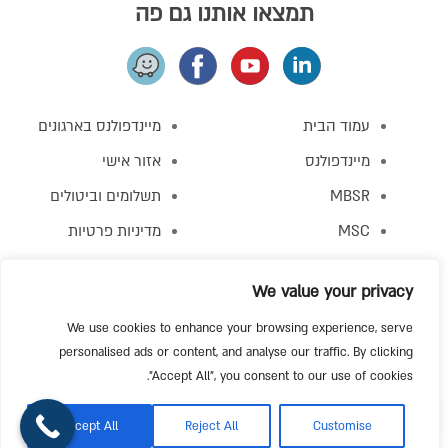
תמצאו אותנו גם פה
עמוד הבית
מיינדפולנס בארגונים
מיינדפולנס
אזור אישי
MBSR
תשלומים וביטולים
MSC
מדיניות פרטיות
MBCT
תקנון האתר
We value your privacy
מפגש התנסות
צור קשר
We use cookies to enhance your browsing experience, serve
personalised ads or content, and analyse our traffic. By clicking
"Accept All", you consent to our use of cookies.
כל הזכויות שמורות למרכז למיינדפולנס 2016 – 2022
היי! אנחנו פה, יש לך שאלה?
Accept All
Reject All
Customise