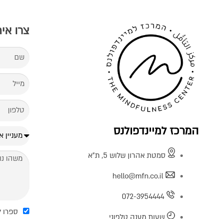
צרו אי
המרכז למיינדפולנס
סמטת אהרון שלוש 5, ת"א
hello@mfn.co.il
072-3954444
ספרו ל
שעות מענה טלפוני