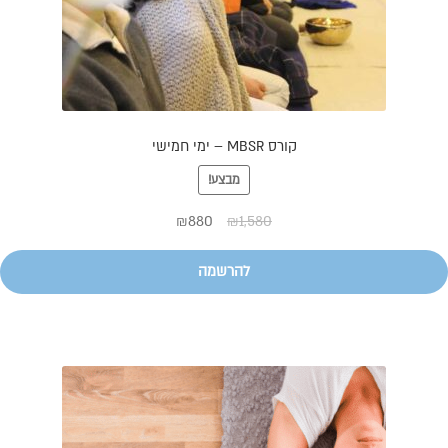
קורס MBSR – ימי חמישי
מבצע!
₪
880
₪
1,580
להרשמה