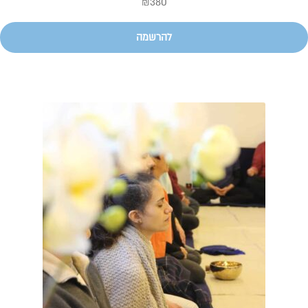
₪
380
להרשמה