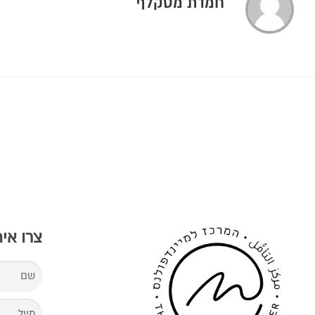
חמדת מטקלף
צרו אי