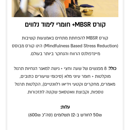
קורס MBSR+ חומרי לימוד נלווים
קורס MBSR להפחתת מתחים באמצעות קשיבות
(Mindfulness Based Stress Reduction) הינו קורס מבוסס
מיינדפולנס הרווח והנחקר ביותר בעולם.
כולל
: 8 מפגשים של שעה וחצי + גישה למאגר הנחיות תרגול
מוקלטות + חומר עיוני מלא (סיכומי שיעורים כתובים,
מאמרים, מחקרים וקטעי וידיאו רלוונטיים), הקלטות תרגול
נוספות, וקבוצת וואטסאפ שקטה לתזכורות.
עלות:
50₪ לחודש ב-12 תשלומים (סה״כ 600₪)